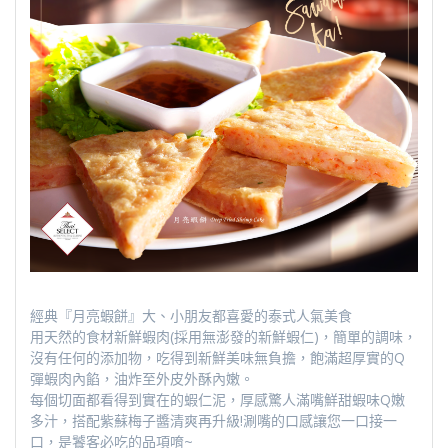
經典『月亮蝦餅』大、小朋友都喜愛的泰式人氣美食
用天然的食材新鮮蝦肉(採用無澎發的新鮮蝦仁)，簡單的調味，
沒有任何的添加物，吃得到新鮮美味無負擔，飽滿超厚實的Q
彈蝦肉內餡，油炸至外皮外酥內嫩。
每個切面都看得到實在的蝦仁泥，厚感驚人滿嘴鮮甜蝦味Q嫩
多汁，搭配紫蘇梅子醬清爽再升級!涮嘴的口感讓您一口接一
口，是饕客必吃的品項唷~