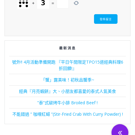
+
=
最新消息
號外!! 4月活動準備開跑 『平日午間限定TPO15道經典料理6
折回饋!』
「蟹」露美味！初秋品蟹季~
經典『月亮蝦餅』大、小朋友都喜愛的泰式人氣美食
”泰”式碳烤牛小排 Broiled Beef !
不能錯過 ” 咖哩紅蟳 ”(Stir-Fried Crab With Curry Powder) !