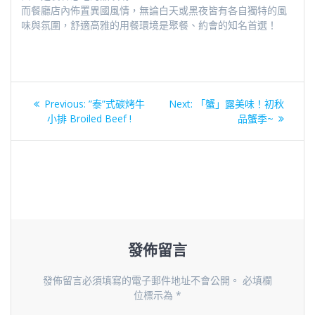
而餐廳店內佈置異國風情，無論白天或黑夜皆有各自獨特的風
味與氛圍，舒適高雅的用餐環境是聚餐、約會的知名首選！
文
Previous
Next
Previous:
”泰”式碳烤牛
Next:
「蟹」露美味！初秋
章
post:
post:
小排 Broiled Beef !
品蟹季~
導
覽
發佈留言
發佈留言必須填寫的電子郵件地址不會公開。
必填欄
位標示為
*