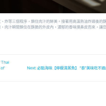
煮、炸等三個程序，鎖住肉汁的鮮美。接著用高溫熱油炸過後的
口，肉汁瞬間鎖住在酥脆的外皮內，濃郁的香味撲鼻皮而來，讓
 Thai
Next
 of
Next:
必點海味【檸檬清蒸魚】 “泰”美味吃不過
post: