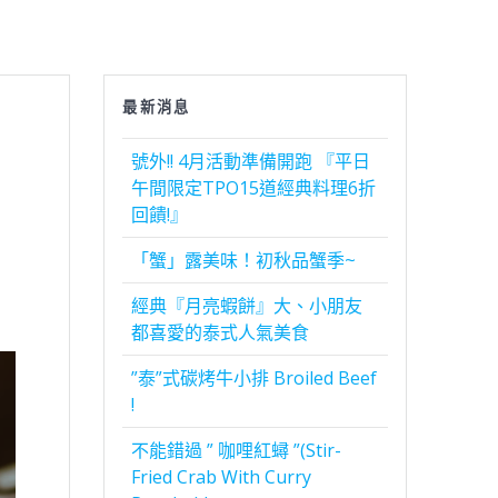
最新消息
號外!! 4月活動準備開跑 『平日
午間限定TPO15道經典料理6折
回饋!』
「蟹」露美味！初秋品蟹季~
經典『月亮蝦餅』大、小朋友
都喜愛的泰式人氣美食
”泰”式碳烤牛小排 Broiled Beef
!
不能錯過 ” 咖哩紅蟳 ”(Stir-
Fried Crab With Curry