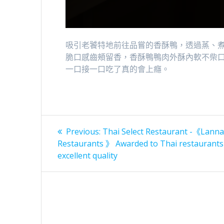
吸引老饕特地前往品嘗的香酥鴨，透過蒸、
脆口感齒頰留香，香酥鴨鴨肉外酥內軟不柴
一口接一口吃了真的會上癮。
文
Previous
Previous:
Thai Select Restaurant -《Lanna
post:
章
Restaurants 》 Awarded to Thai restaurants
excellent quality
導
覽