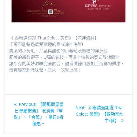
《 泰精選認證 Thai Select 美饌》【涼拌海鮮】
千萬不能錯過最受歡迎的泰式涼拌海鮮!
爽脆的小黃瓜、芹菜與酸甜的小蕃茄及微嗆的洋蔥絲
肥美的新鮮蝦子、Q彈的花枝，再淋上特製的泰式酸辣醬汁
讓所有的美妙滋味完全融合，酸香微辣口感加上海鮮的鮮甜，
清爽酸辣刺激味蕾，讓人ㄧ吃就上癮！
文
Previous
Previous:
【蘭那壽星當
Next
Next:
《 泰精選認證 Thai
章
post:
日專屬禮遇】 限消費『單
post:
Select 美饌》【羅勒辣炒
點』、『合菜』，當日9折
牛/豬】
導
優惠。