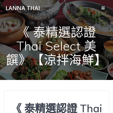
Skip
LANNA THAI
to
content
《 泰精選認證
Thai Select 美
饌》【涼拌海鮮】
《 泰精選認證 Thai