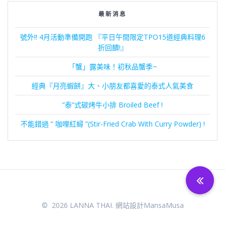
覽
最新消息
號外!! 4月活動準備開跑 『平日午間限定TPO15道經典料理6
折回饋!』
「蟹」露美味！初秋品蟹季~
經典『月亮蝦餅』大、小朋友都喜愛的泰式人氣美食
”泰”式碳烤牛小排 Broiled Beef !
不能錯過 ” 咖哩紅蟳 ”(Stir-Fried Crab With Curry Powder) !
© 2026 LANNA THAI. 網站設計
MansaMusa