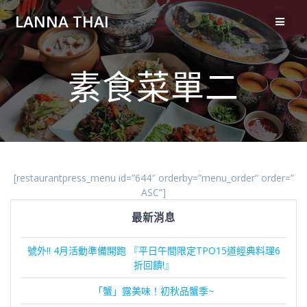
Skip
LANNA THAI
to
content
素食菜單二
[restaurantpress_menu id=”644″ orderby=”menu_order” order=”
ASC”]
最新消息
號外!! 4月活動準備開跑 『平日午間限定TPO15道經典料理6
折回饋!』
「蟹」露美味！初秋品蟹季~